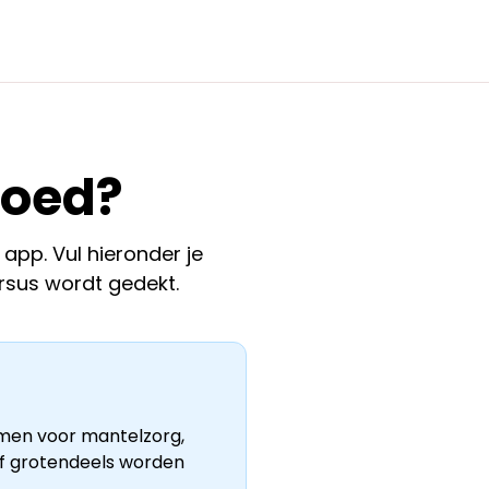
goed?
pp. Vul hieronder je
rsus wordt gedekt.
men voor mantelzorg,
 of grotendeels worden