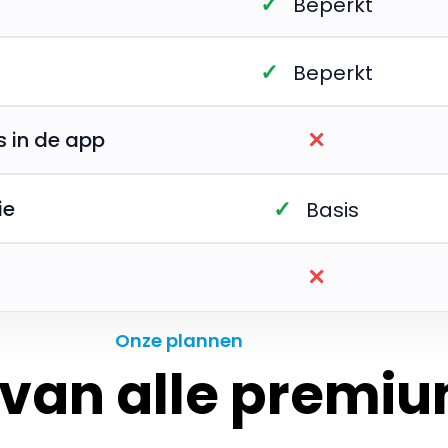
✓
Beperkt
✓
Beperkt
✕
s in de app
✓
ie
Basis
✕
Onze plannen
 van alle premiu