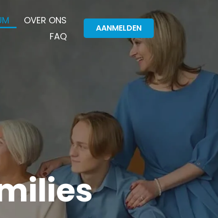
UM
OVER ONS
AANMELDEN
FAQ
milies