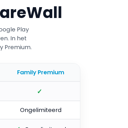
CareWall
oogle Play
en. In het
ily Premium.
Family Premium
✓
Ongelimiteerd