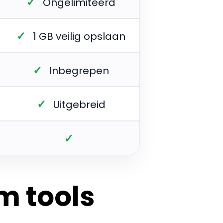
✓
Ongelimiteerd
✓
1 GB veilig opslaan
✓
Inbegrepen
✓
Uitgebreid
✓
m tools