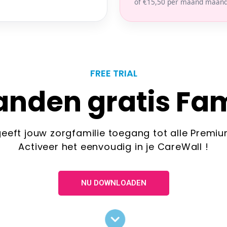
of €15,50 per maand maand
FREE TRIAL
anden gratis Fa
ft jouw zorgfamilie toegang tot alle Premium 
Activeer het eenvoudig in je CareWall !
NU DOWNLOADEN