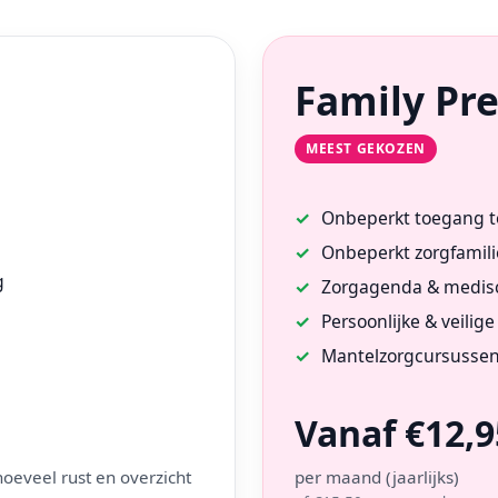
Family P
MEEST GEKOZEN
Onbeperkt toegang to
Onbeperkt zorgfamil
g
Zorgagenda & medisc
Persoonlijke & veili
Mantelzorgcursussen
Vanaf €12,9
oeveel rust en overzicht
per maand (jaarlijks)